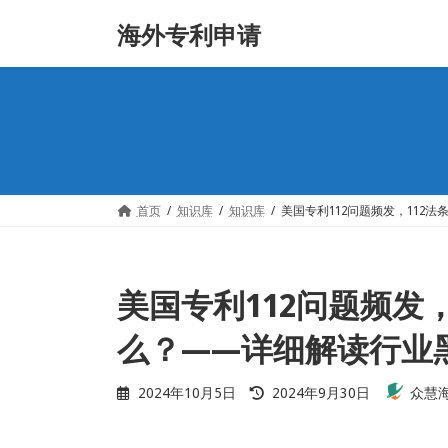
Skip
Skip
海外专利申请
to
to
the
the
content
Navigation
首页
知识库
知识库
美国专利112问题频发，112法
美国专利112问题频发
么？——详细解读行业黑
Last
2024年10月5日
2024年9月30日
众慧
updated
: