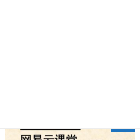
continuation application under
37 CFR 1.53(b)
in order to introduce
into the application a new set of claims and to establish a right to
further examination by the Office.
知识库
分类目录
Previous article
美国发明专利申请的流程
2022年7月15日
Next article