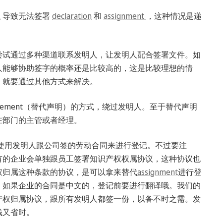
职 导致无法签署
declaration
和
assignment
，这种情况是递
尝试通过多种渠道联系发明人，让发明人配合签署文件。如
人能够协助签字的概率还是比较高的，这是比较理想的情
，就要通过其他方式来解决。
te Statement（替代声明）的方式，绕过发明人。至于替代声明
在部门的主管或者经理。
，可以使用发明人跟公司签的劳动合同来进行登记。不过要注
有的企业会单独跟员工签署知识产权权属协议，这种协议也
权归属这种条款的协议，是可以拿来替代
assignment
进行登
，如果企业的合同是中文的，登记前要进行翻译哦。我们的
产权归属协议，跟所有发明人都签一份，以备不时之需。发
钱又省时。